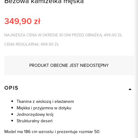
Beżowa kamizelka męska
349,90
zł
NAJNIŻSZA CENA W OKRESIE 30 DNI PRZED OBNIŻKĄ:
499,90
ZŁ
CENA REGULARNA:
499.90
ZŁ
PRODUKT OBECNIE JEST NIEDOSTĘPNY
OPIS
Tkanina z wiskozą i elastanem
Miękka i przyjemna w dotyku
Jednorzędowy krój
Strukturalny deseń
Model ma 186 cm wzrostu i prezentuje rozmiar 50.