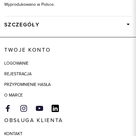
Wyprodukowano w Polsce.
SZCZEGÓŁY
Wysyłka
W ciągu 24 godzin
Kod produktu:
10476
TWOJE KONTO
Skład tkaniny
64% Poliester, 34% Wiskoza, 2%
Elastan
LOGOWANIE
Składy podszewek
1: 100% Acetat
REJESTRACJA
Kolor
beżowy
PRZYPOMNIENIE HASŁA
O MARCE
OBSŁUGA KLIENTA
KONTAKT