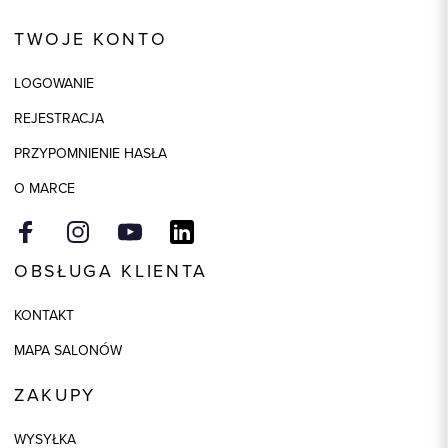
Kod produktu:
87156
TWOJE KONTO
Kolor
beżowy
Skład tkaniny
54% Nylon, 30% Wełna, 16%
LOGOWANIE
Akryl
REJESTRACJA
PRZYPOMNIENIE HASŁA
O MARCE
OBSŁUGA KLIENTA
KONTAKT
MAPA SALONÓW
ZAKUPY
WYSYŁKA