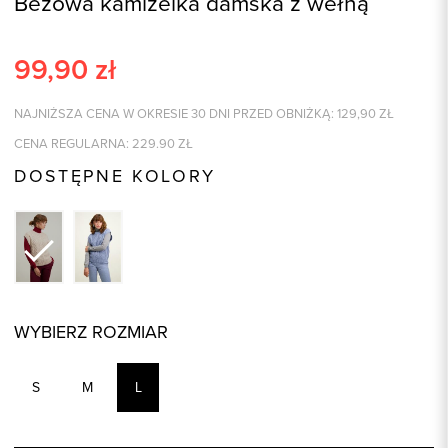
Beżowa kamizelka damska z wełną
99,90
zł
NAJNIŻSZA CENA W OKRESIE 30 DNI PRZED OBNIŻKĄ:
129,90
ZŁ
CENA REGULARNA:
229.90
ZŁ
DOSTĘPNE KOLORY
WYBIERZ ROZMIAR
S
M
L