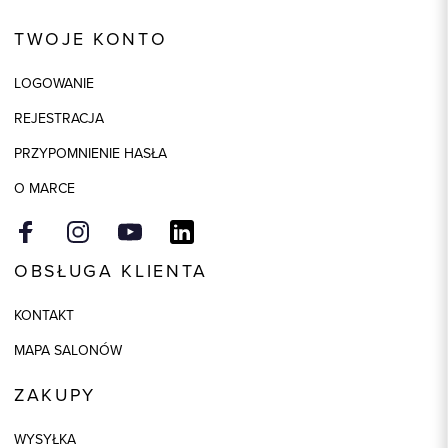
Kod produktu:
87156
TWOJE KONTO
Kolor
beżowy
Skład tkaniny
54% Nylon, 30% Wełna, 16%
LOGOWANIE
Akryl
REJESTRACJA
PRZYPOMNIENIE HASŁA
O MARCE
OBSŁUGA KLIENTA
KONTAKT
MAPA SALONÓW
ZAKUPY
WYSYŁKA