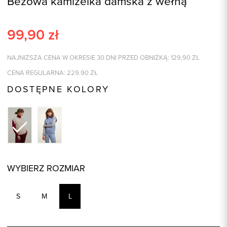
Beżowa kamizelka damska z wełną
99,90
zł
NAJNIŻSZA CENA W OKRESIE 30 DNI PRZED OBNIŻKĄ:
129,90
ZŁ
CENA REGULARNA:
229.90
ZŁ
DOSTĘPNE KOLORY
WYBIERZ ROZMIAR
S
M
L