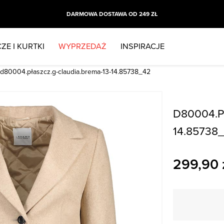
DARMOWA DOSTAWA OD 249 ZŁ
ZE I KURTKI
WYPRZEDAŻ
INSPIRACJE
d80004.płaszcz.g-claudia.brema-13-14.85738_42
D80004.P
14.85738
299,90