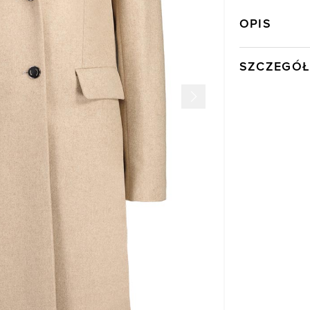
OPIS
SZCZEGÓŁ
Wysyłka
Kod produktu:
Kolor
Skład tkaniny
Składy podszew