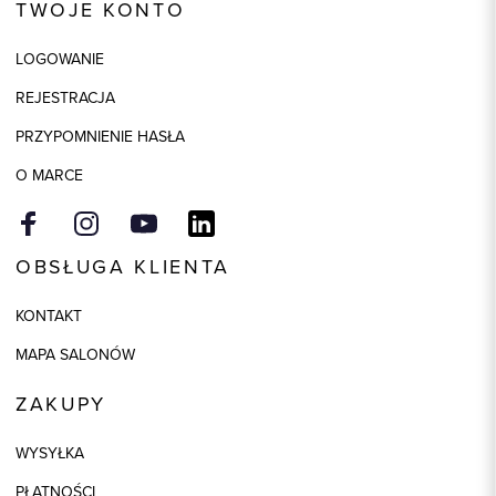
TWOJE KONTO
Kolor
szary
LOGOWANIE
Skład tkaniny
98% Bawełna, 2% Wiskoza
REJESTRACJA
Model
regular
PRZYPOMNIENIE HASŁA
O MARCE
OBSŁUGA KLIENTA
KONTAKT
MAPA SALONÓW
ZAKUPY
WYSYŁKA
PŁATNOŚCI