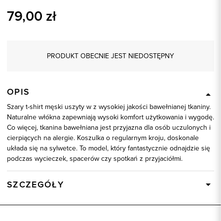
79,00
zł
PRODUKT OBECNIE JEST NIEDOSTĘPNY
OPIS
Szary t-shirt męski uszyty w z wysokiej jakości bawełnianej tkaniny.
Naturalne włókna zapewniają wysoki komfort użytkowania i wygodę.
Co więcej, tkanina bawełniana jest przyjazna dla osób uczulonych i
cierpiących na alergie. Koszulka o regularnym kroju, doskonale
układa się na sylwetce. To model, który fantastycznie odnajdzie się
podczas wycieczek, spacerów czy spotkań z przyjaciółmi.
SZCZEGÓŁY
Wysyłka
Dostępny wkrótce
Kod produktu:
58794