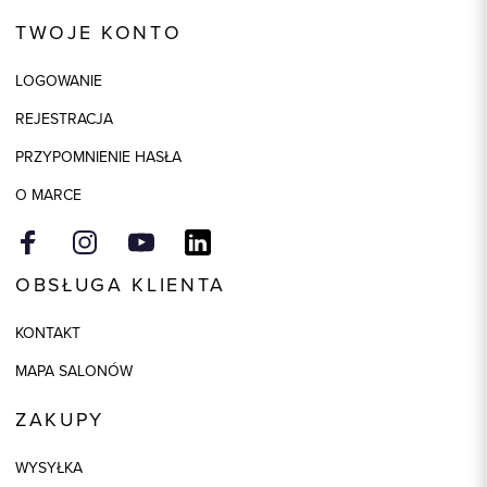
Kod produktu:
58804
TWOJE KONTO
Kolor
niebieski
LOGOWANIE
Skład tkaniny
57% Poliester, 43% Bawełna
REJESTRACJA
Model
regular
PRZYPOMNIENIE HASŁA
O MARCE
OBSŁUGA KLIENTA
KONTAKT
MAPA SALONÓW
ZAKUPY
WYSYŁKA