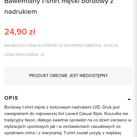
Bawełniany t-shirt męski bordowy z
nadrukiem
24,90
zł
NAJNIŻSZA CENA W OKRESIE 30 DNI PRZED OBNIŻKĄ:
34,90
ZŁ
CENA REGULARNA:
ZŁ
PRODUKT OBECNIE JEST NIEDOSTĘPNY
OPIS
Bordowy t-shirt męski z kolorowym nadrukiem LVD. Druk jest
nawiązaniem do najnowszej linii Lavard Casual Style. Koszulka ma
tradycyjny fason, dlatego świetnie sprawdzi na co dzień zarówno w
stylizacjach sportowych jak i w zestawieniach casualowych ze
spodniami chino i z marynarką. T-shirt został uszyty z miękkiej