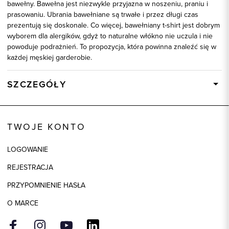
bawełny. Bawełna jest niezwykle przyjazna w noszeniu, praniu i
prasowaniu. Ubrania bawełniane są trwałe i przez długi czas
prezentują się doskonale. Co więcej, bawełniany t-shirt jest dobrym
wyborem dla alergików, gdyż to naturalne włókno nie uczula i nie
powoduje podrażnień. To propozycja, która powinna znaleźć się w
każdej męskiej garderobie.
SZCZEGÓŁY
Wysyłka
Dostępny wkrótce
Kod produktu:
78040
TWOJE KONTO
Kolor
bordowy
LOGOWANIE
Skład tkaniny
100% Bawełna
REJESTRACJA
PRZYPOMNIENIE HASŁA
O MARCE