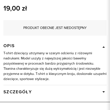
19,00
zł
PRODUKT OBECNIE JEST NIEDOSTĘPNY
OPIS
T-shirt dziecięcy utrzymany w szarym odcieniu z różowymi
nadrukami. Model uszyty z najwyższej jakości bawełny
pozyskiwanej w procesach bardzo przyjaznych środowisku.
Tkanina charakteryzuje się dużą wytrzymałością i jest niezwykle
przyjemna w dotyku. T-shirt o klasycznym kroju, doskonale uzupełni
dziecięce, sportowe stylizacje.
SZCZEGÓŁY
Wysyłka
Dostępny wkrótce
Kod produktu:
58425