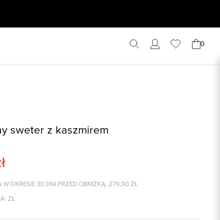
0
y sweter z kaszmirem
ł
 W OKRESIE 30 DNI PRZED OBNIŻKĄ:
279,90
ZŁ
A:
ZŁ