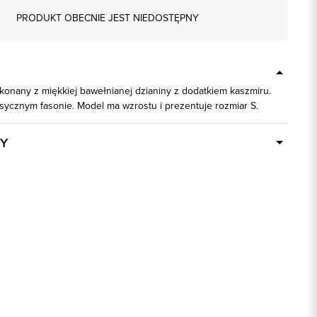
PRODUKT OBECNIE JEST NIEDOSTĘPNY
konany z miękkiej bawełnianej dzianiny z dodatkiem kaszmiru.
sycznym fasonie. Model ma wzrostu i prezentuje rozmiar S.
Y
Dostępny wkrótce
74151
szary
95% Bawełna, 5% Kaszmir