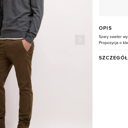
OPIS
Szary sweter wy
Propozycja o kla
SZCZEGÓŁ
Wysyłka
Kod produktu:
Kolor
Skład tkaniny