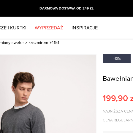
DARMOWA DOSTAWA OD 249 ZŁ
ZE I KURTKI
WYPRZEDAŻ
INSPIRACJE
niany sweter z kaszmirem 74151
Bawełnian
199,90
z
NAJNIŻSZA CENA
CENA REGULARN