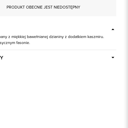
PRODUKT OBECNIE JEST NIEDOSTĘPNY
any z miękkiej bawełnianej dzianiny z dodatkiem kaszmiru.
asycznym fasonie.
Y
Dostępny wkrótce
74156
szary
95% Bawełna, 5% Kaszmir