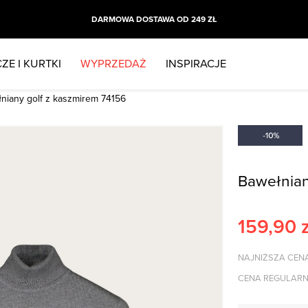
DARMOWA DOSTAWA OD 249 ZŁ
ZE I KURTKI
WYPRZEDAŻ
INSPIRACJE
niany golf z kaszmirem 74156
Bawełnian
159,90
z
NAJNIŻSZA CENA
CENA REGULARN