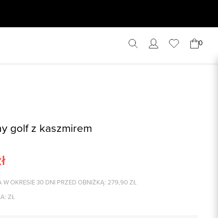
0
y golf z kaszmirem
ł
 W OKRESIE 30 DNI PRZED OBNIŻKĄ:
279,90
ZŁ
A:
ZŁ