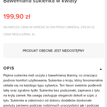
Bawełniana sukienka w kwiaty
199,90
zł
NAJNIŻSZA CENA W OKRESIE 30 DNI PRZED OBNIŻKĄ:
299,90
ZŁ
CENA REGULARNA:
ZŁ
PRODUKT OBECNIE JEST NIEDOSTĘPNY
OPIS
Piękna sukienka midi uszyta z bawełnianej tkaniny, co znacząco
podnosi komfort użytkowania. Sukienka o kroju, który fenomenalnie
układa się na każdego typu sylwetce. Ten fason świetnie podkreśli
talię oraz zgrabne łydki. Sukienka bez podszewki, zapinana z tyłu
na kryty zamek. Na uwagę zasługuje elegancki dekolt w szpic z
tyłu. Sukienka w zależności od doboru dodatków doskonale
posłuży zarówno podczas rodzinnych uroczystości jak i podczas