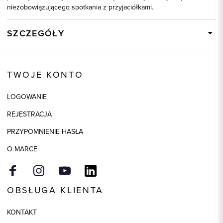
niezobowiązującego spotkania z przyjaciółkami.
SZCZEGÓŁY
Wysyłka
Dostępny wkrótce
Kod produktu:
86044
TWOJE KONTO
Kolor
beżowy
LOGOWANIE
Skład tkaniny
97% Bawełna, 3% Elastan
REJESTRACJA
PRZYPOMNIENIE HASŁA
O MARCE
OBSŁUGA KLIENTA
KONTAKT