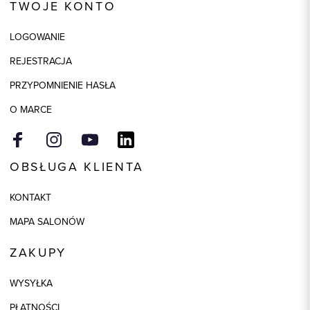
TWOJE KONTO
Kolor
beżowy
LOGOWANIE
Skład tkaniny
100% Bawełna
REJESTRACJA
Składy podszewek
1: 100% Wiskoza
PRZYPOMNIENIE HASŁA
O MARCE
OBSŁUGA KLIENTA
KONTAKT
MAPA SALONÓW
ZAKUPY
WYSYŁKA
PŁATNOŚCI