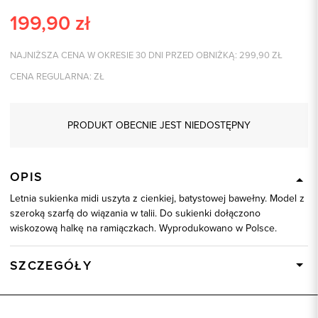
199,90
zł
NAJNIŻSZA CENA W OKRESIE 30 DNI PRZED OBNIŻKĄ:
299,90
ZŁ
CENA REGULARNA:
ZŁ
PRODUKT OBECNIE JEST NIEDOSTĘPNY
OPIS
Letnia sukienka midi uszyta z cienkiej, batystowej bawełny. Model z
szeroką szarfą do wiązania w talii. Do sukienki dołączono
wiskozową halkę na ramiączkach. Wyprodukowano w Polsce.
SZCZEGÓŁY
Wysyłka
Dostępny wkrótce
Kod produktu:
86043