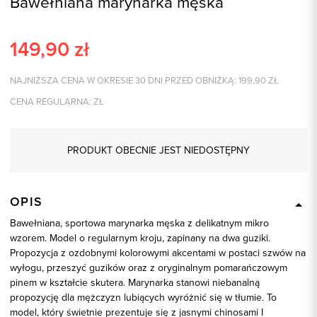
Bawełniana marynarka męska
149,90
zł
NAJNIŻSZA CENA W OKRESIE 30 DNI PRZED OBNIŻKĄ:
199,90
ZŁ
CENA REGULARNA:
ZŁ
PRODUKT OBECNIE JEST NIEDOSTĘPNY
OPIS
Bawełniana, sportowa marynarka męska z delikatnym mikro
wzorem. Model o regularnym kroju, zapinany na dwa guziki.
Propozycja z ozdobnymi kolorowymi akcentami w postaci szwów na
wyłogu, przeszyć guzików oraz z oryginalnym pomarańczowym
pinem w kształcie skutera. Marynarka stanowi niebanalną
propozycję dla mężczyzn lubiących wyróżnić się w tłumie. To
model, który świetnie prezentuje się z jasnymi chinosami I