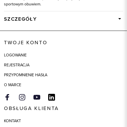
sportowym obuwiem.
SZCZEGÓŁY
Wysyłka
Dostępny wkrótce
Kod produktu:
45118
TWOJE KONTO
Skład tkaniny
97% Bawełna, 3% Elastan
LOGOWANIE
Składy podszewek
1: 100% Wiskoza
REJESTRACJA
Model
regular
PRZYPOMNIENIE HASŁA
O MARCE
OBSŁUGA KLIENTA
KONTAKT