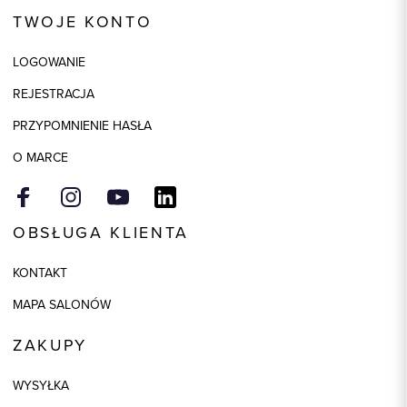
Kod produktu:
73037
TWOJE KONTO
Skład tkaniny
80% Wełna, 20% Poliester
LOGOWANIE
Składy podszewek
1: 100% Bawełna
REJESTRACJA
Kolor
niebieski
PRZYPOMNIENIE HASŁA
O MARCE
OBSŁUGA KLIENTA
KONTAKT
MAPA SALONÓW
ZAKUPY
WYSYŁKA