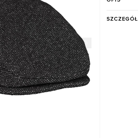
SZCZEGÓŁ
Wysyłka
Kod produktu:
Skład tkaniny
Składy podszew
Kolor