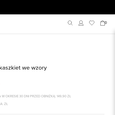
0
kaszkiet we wzory
 W OKRESIE 30 DNI PRZED OBNIŻKĄ:
149,90
ZŁ
A:
ZŁ