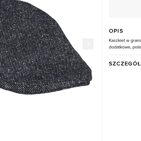
OPIS
Kaszkiet w gran
dodatkowe, pola
SZCZEGÓŁ
Wysyłka
Kod produktu:
Skład tkaniny
Składy podszew
Kolor