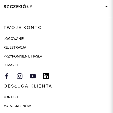
SZCZEGÓŁY
Wysyłka
Dostępny wkrótce
Kod produktu:
72920
TWOJE KONTO
Skład tkaniny
80% Wełna, 20% Poliester
LOGOWANIE
Kolor
szary
REJESTRACJA
PRZYPOMNIENIE HASŁA
O MARCE
OBSŁUGA KLIENTA
KONTAKT
MAPA SALONÓW