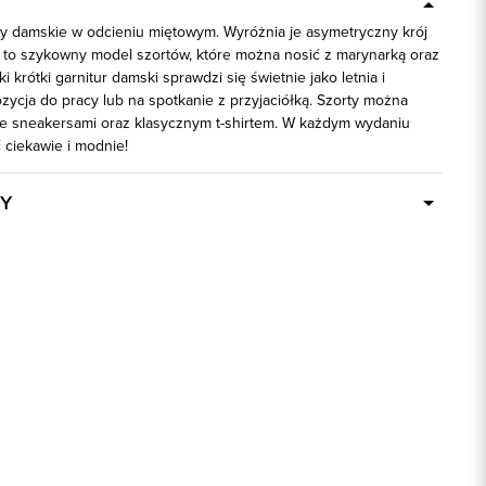
ty damskie w odcieniu miętowym. Wyróżnia je asymetryczny krój
t to szykowny model szortów, które można nosić z marynarką oraz
ki krótki garnitur damski sprawdzi się świetnie jako letnia i
ycja do pracy lub na spotkanie z przyjaciółką. Szorty można
ze sneakersami oraz klasycznym t-shirtem. W każdym wydaniu
 ciekawie i modnie!
Y
Dostępny wkrótce
58262
64% Bawełna, 33% Poliester, 3%
Elastan
regular
zielony