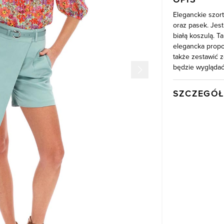
Eleganckie szor
oraz pasek. Jes
białą koszulą. Ta
elegancka propoz
także zestawić 
będzie wyglądać
SZCZEGÓŁ
Wysyłka
Kod produktu:
Skład tkaniny
Model
Kolor