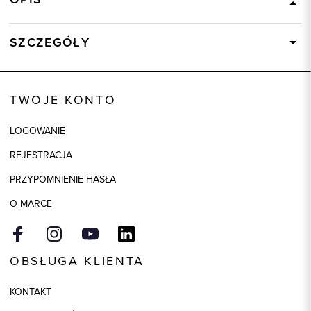
SZCZEGÓŁY
Wysyłka
Dostępny wkrótce
Kod produktu:
00024
TWOJE KONTO
Skład tkaniny
100% bawełna, 2: 100%
Poliester, 3: 100% Poliuretan
LOGOWANIE
REJESTRACJA
PRZYPOMNIENIE HASŁA
O MARCE
OBSŁUGA KLIENTA
KONTAKT