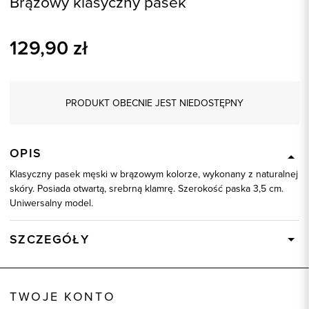
Brązowy klasyczny pasek
129,90
zł
PRODUKT OBECNIE JEST NIEDOSTĘPNY
OPIS
Klasyczny pasek męski w brązowym kolorze, wykonany z naturalnej
skóry. Posiada otwartą, srebrną klamrę. Szerokość paska 3,5 cm.
Uniwersalny model.
SZCZEGÓŁY
Wysyłka
Dostępny wkrótce
Kod produktu:
70945
TWOJE KONTO
Skład tkaniny
100% Skóra