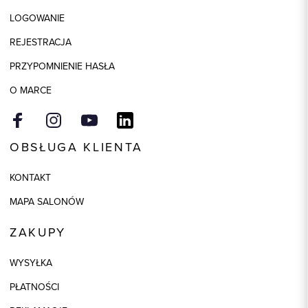
LOGOWANIE
Wymiary
szerokość 3,5cm
REJESTRACJA
Kolor
brązowy
PRZYPOMNIENIE HASŁA
O MARCE
OBSŁUGA KLIENTA
KONTAKT
MAPA SALONÓW
ZAKUPY
WYSYŁKA
PŁATNOŚCI