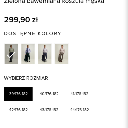
Zielona bawełniana koszula męska
299,90
zł
DOSTĘPNE KOLORY
WYBIERZ ROZMIAR
39/176-182
40/176-182
41/176-182
42/176-182
43/176-182
44/176-182