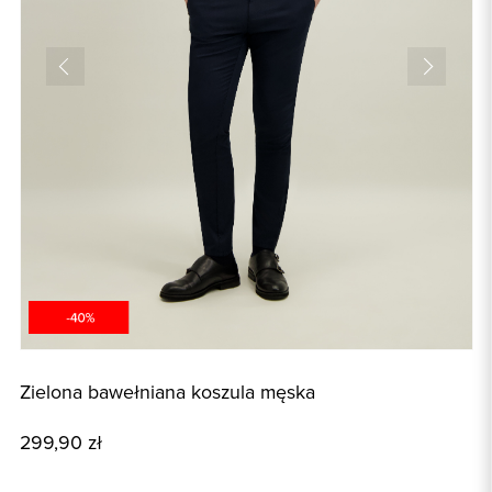
Zielona bawełniana koszula męska
G
299,90 zł
1