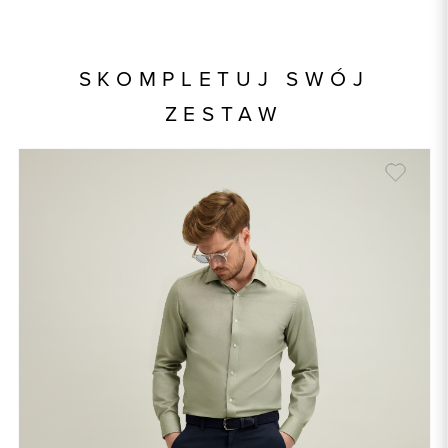
Kod produktu:
93666
Kolor
zielony
SKOMPLETUJ SWÓJ
Skład tkaniny
100% Bawełna
ZESTAW
Model
slim