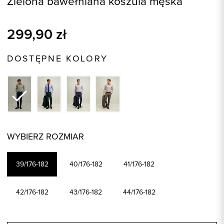
Zielona bawełniana koszula męska
299,90
zł
DOSTĘPNE KOLORY
WYBIERZ ROZMIAR
39/176-182
40/176-182
41/176-182
42/176-182
43/176-182
44/176-182