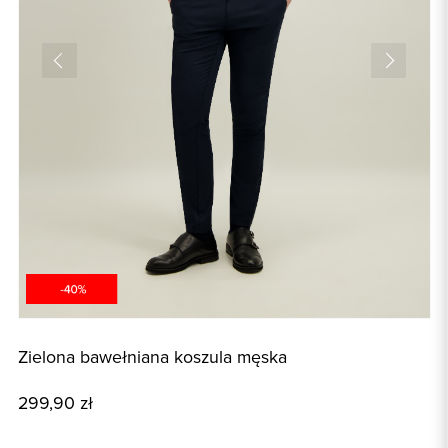
Zielona bawełniana koszula męska
G
299,90 zł
1