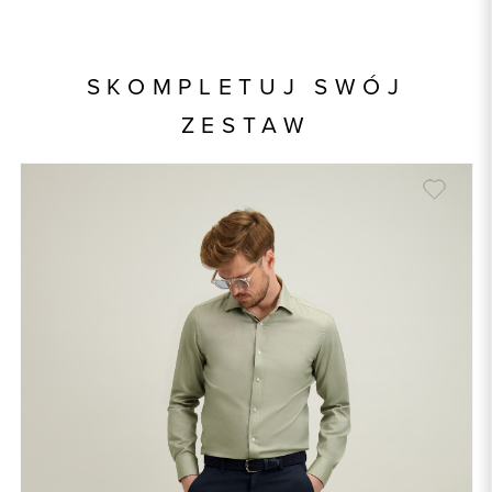
Kod produktu:
93666
Kolor
zielony
SKOMPLETUJ SWÓJ
Skład tkaniny
100% Bawełna
ZESTAW
Model
slim