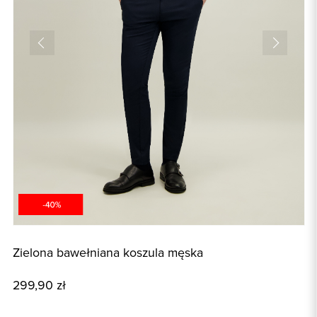
Zielona bawełniana koszula męska
G
299,90 zł
1