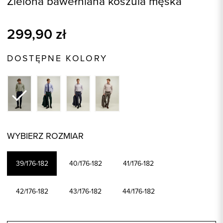
Zielona bawełniana koszula męska
299,90
zł
DOSTĘPNE KOLORY
WYBIERZ ROZMIAR
39/176-182
40/176-182
41/176-182
42/176-182
43/176-182
44/176-182