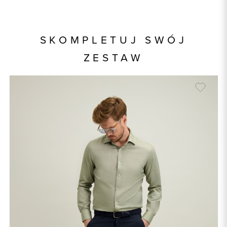
Kod produktu:
93666
Kolor
zielony
SKOMPLETUJ SWÓJ
Skład tkaniny
100% Bawełna
ZESTAW
Model
slim