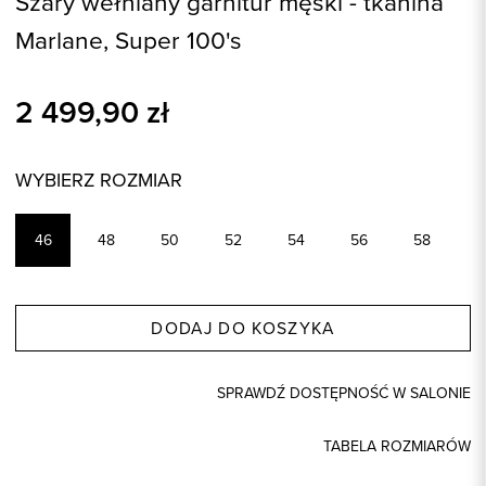
Szary wełniany garnitur męski - tkanina
Marlane, Super 100's
2 499,90
zł
WYBIERZ ROZMIAR
46
48
50
52
54
56
58
DODAJ DO KOSZYKA
SPRAWDŹ DOSTĘPNOŚĆ W SALONIE
TABELA ROZMIARÓW