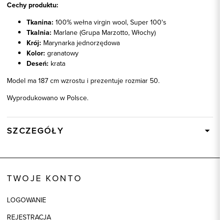
Cechy produktu:
Tkanina:
100% wełna virgin wool, Super 100's
Tkalnia:
Marlane (Grupa Marzotto, Włochy)
Krój:
Marynarka jednorzędowa
Kolor:
granatowy
Deseń:
krata
Model ma 187 cm wzrostu i prezentuje rozmiar 50.
Wyprodukowano w Polsce.
SZCZEGÓŁY
Wysyłka
W ciągu 24 godzin
Kod produktu:
35425
TWOJE KONTO
Skład tkaniny
100% Wełna jagnięca 100'S
Składy podszewek
1: 100% Acetat, 2: 100% Acetat,
LOGOWANIE
3: 100% Acetat
REJESTRACJA