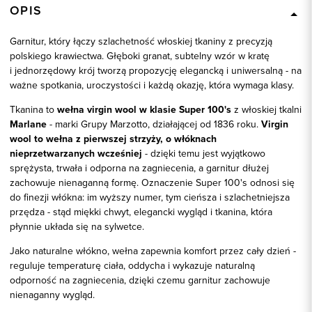
OPIS
Garnitur, który łączy szlachetność włoskiej tkaniny z precyzją
polskiego krawiectwa. Głęboki granat, subtelny wzór w kratę
i jednorzędowy krój tworzą propozycję elegancką i uniwersalną - na
ważne spotkania, uroczystości i każdą okazję, która wymaga klasy.
Tkanina to
wełna virgin wool w klasie Super 100's
z włoskiej tkalni
Marlane
- marki Grupy Marzotto, działającej od 1836 roku.
Virgin
wool to wełna z pierwszej strzyży, o włóknach
nieprzetwarzanych wcześniej
- dzięki temu jest wyjątkowo
sprężysta, trwała i odporna na zagniecenia, a garnitur dłużej
zachowuje nienaganną formę. Oznaczenie Super 100's odnosi się
do finezji włókna: im wyższy numer, tym cieńsza i szlachetniejsza
przędza - stąd miękki chwyt, elegancki wygląd i tkanina, która
płynnie układa się na sylwetce.
Jako naturalne włókno, wełna zapewnia komfort przez cały dzień -
reguluje temperaturę ciała, oddycha i wykazuje naturalną
odporność na zagniecenia, dzięki czemu garnitur zachowuje
nienaganny wygląd.