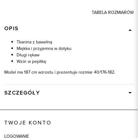
TABELA ROZMIARÓW
OPIS
Tkanina z bawełną
Miękka i przyjemna w dotyku
Długi rękaw
Wzór w pepitkę
Model ma 187 cm wzrostu i prezentuje rozmiar 40/176-182.
SZCZEGÓŁY
Wysyłka
W ciągu 24 godzin
Kod produktu:
93686
TWOJE KONTO
Kolor
szary
Skład tkaniny
54% Bawełna, 46% Włókno
LOGOWANIE