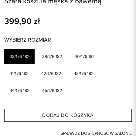
Szara koszula męska z bawełną
399,90
zł
WYBIERZ ROZMIAR
38/176-182
39/176-182
40/176-182
41/176-182
42/176-182
43/176-182
44/176-182
45/176-182
DODAJ DO KOSZYKA
SPRAWDŹ DOSTĘPNOŚĆ W SALONIE