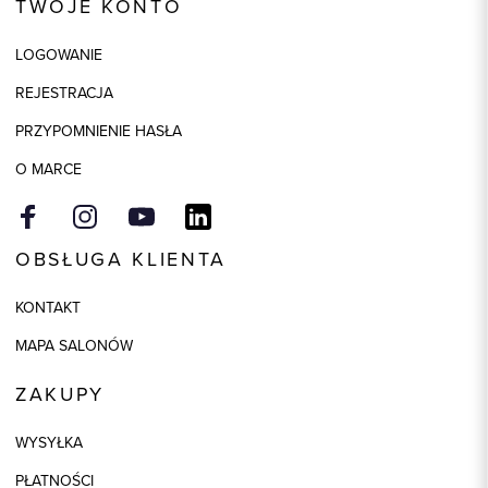
TWOJE KONTO
Skład tkaniny
40% Jedwab, 30% Poliester,
30% Wełna
LOGOWANIE
Składy podszewek
1: 100% Acetat
REJESTRACJA
Kolor
szary
PRZYPOMNIENIE HASŁA
O MARCE
OBSŁUGA KLIENTA
KONTAKT
MAPA SALONÓW
ZAKUPY
WYSYŁKA
PŁATNOŚCI