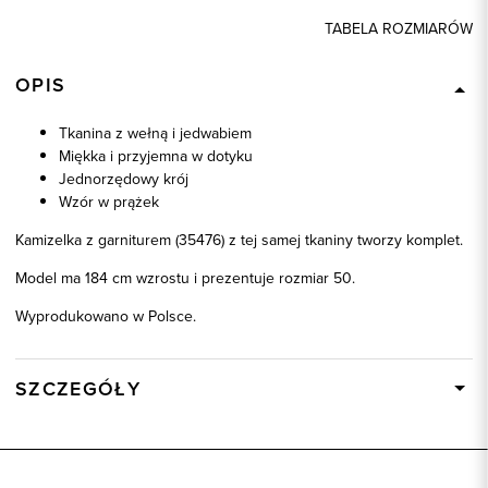
TABELA ROZMIARÓW
OPIS
Tkanina z wełną i jedwabiem
Miękka i przyjemna w dotyku
Jednorzędowy krój
Wzór w prążek
Kamizelka z garniturem (35476) z tej samej tkaniny tworzy komplet.
Model ma 184 cm wzrostu i prezentuje rozmiar 50.
Wyprodukowano w Polsce.
SZCZEGÓŁY
Wysyłka
W ciągu 24 godzin
Kod produktu:
10424