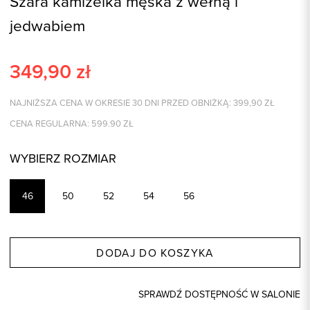
Szara kamizelka męska z wełną i
jedwabiem
349,90
zł
NAJNIŻSZA CENA W OKRESIE 30 DNI PRZED OBNIŻKĄ:
399,90
ZŁ
CENA REGULARNA:
599.90
ZŁ
WYBIERZ ROZMIAR
46
50
52
54
56
DODAJ DO KOSZYKA
SPRAWDŹ DOSTĘPNOŚĆ W SALONIE