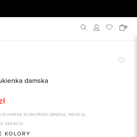
0
ukienka damska
zł
 W OKRESIE 30 DNI PRZED OBNIŻKĄ:
399,90
ZŁ
A:
599.90
ZŁ
E KOLORY