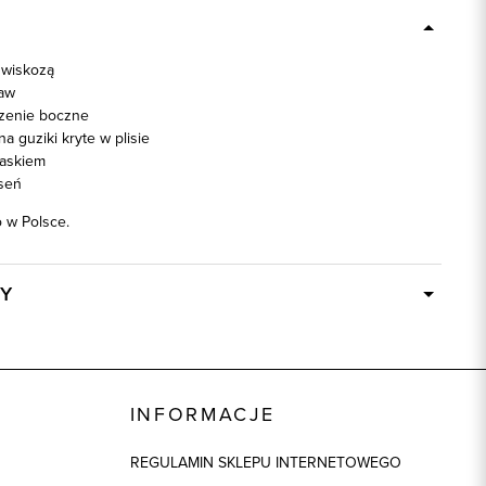
 wiskozą
kaw
zenie boczne
a guziki kryte w plisie
askiem
seń
w Polsce.
Y
W ciągu 24 godzin
87022
różowy
INFORMACJE
90% Wiskoza, 10% Poliester
REGULAMIN SKLEPU INTERNETOWEGO