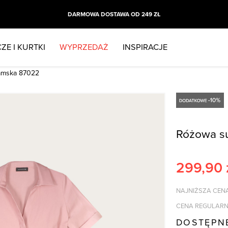
DARMOWA DOSTAWA OD 249 ZŁ
ZE I KURTKI
WYPRZEDAŻ
INSPIRACJE
amska 87022
Różowa s
299,90
NAJNIŻSZA CENA
CENA REGULARN
DOSTĘPN