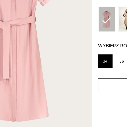
WYBIERZ R
34
36