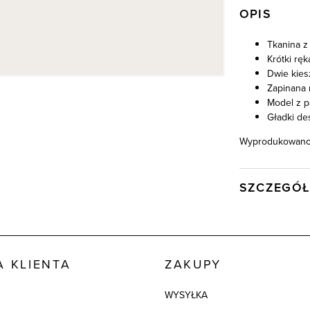
OPIS
Tkanina z
Krótki rę
Dwie kies
Zapinana n
Model z p
Gładki de
Wyprodukowano 
SZCZEGÓŁ
Wysyłka
Kod produktu:
Kolor
 KLIENTA
ZAKUPY
Skład tkaniny
WYSYŁKA