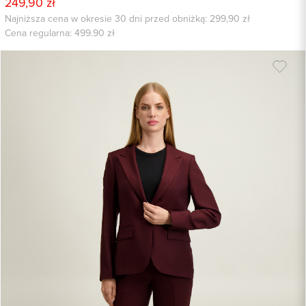
249,90 zł
Najniższa cena w okresie 30 dni przed obniżką: 299,90 zł
Cena regularna:
499.90
zł