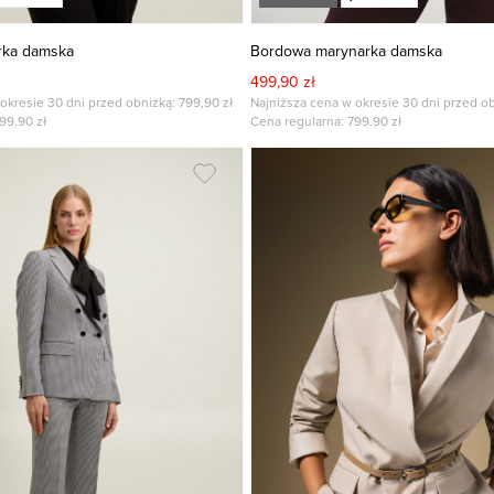
rka damska
Bordowa marynarka damska
499,90 zł
okresie 30 dni przed obniżką: 799,90 zł
Najniższa cena w okresie 30 dni przed ob
99.90
zł
Cena regularna:
799.90
zł