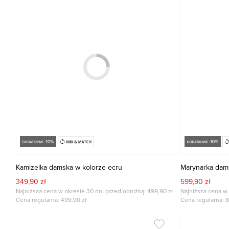
Kamizelka damska w kolorze ecru
Marynarka dam
349,90 zł
599,90 zł
Najniższa cena w okresie 30 dni przed obniżką: 499,90 zł
Najniższa cena w 
Cena regularna:
499.90
zł
Cena regularna:
8