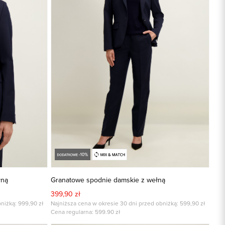
łną
Granatowe spodnie damskie z wełną
399,90 zł
niżką: 999,90 zł
Najniższa cena w okresie 30 dni przed obniżką: 599,90 zł
Cena regularna:
599.90
zł