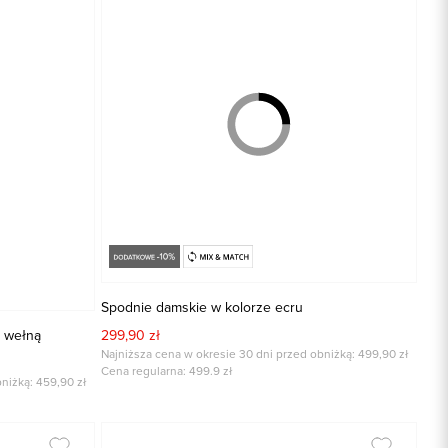
Spodnie damskie w kolorze ecru
 wełną
299,90 zł
Najniższa cena w okresie 30 dni przed obniżką: 499,90 zł
Cena regularna:
499.9
zł
niżką: 459,90 zł