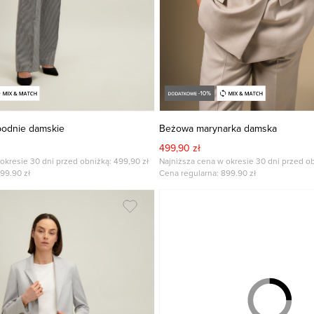
podnie damskie
Beżowa marynarka damska
499,90 zł
okresie 30 dni przed obniżką: 499,90 zł
Najniższa cena w okresie 30 dni przed ob
99.90
zł
Cena regularna:
899.90
zł