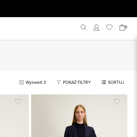
0
Wyświetl 3
POKAŻ FILTRY
SORTUJ