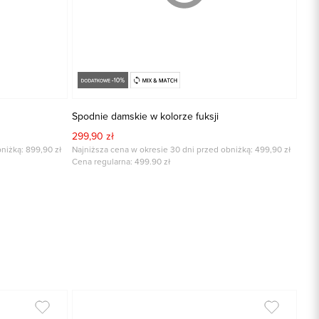
Spodnie damskie w kolorze fuksji
299,90 zł
niżką: 899,90 zł
Najniższa cena w okresie 30 dni przed obniżką: 499,90 zł
Cena regularna:
499.90
zł