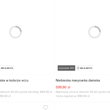
ska w kolorze ecru
Niebieska marynarka damska
599,90 zł
okresie 30 dni przed obniżką: 899,90 zł
Najniższa cena w okresie 30 dni przed ob
99.90
zł
Cena regularna:
899.90
zł