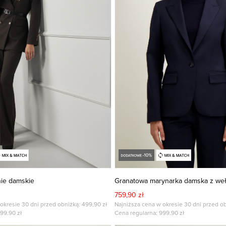
ie damskie
Granatowa marynarka damska z we
759,90 zł
okresie 30 dni przed obniżką: 499,90 zł
Najniższa cena w okresie 30 dni przed ob
99.90
zł
Cena regularna:
999.90
zł