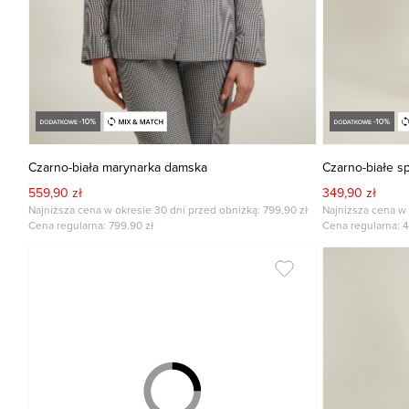
Czarno-biała marynarka damska
Czarno-białe s
559,90 zł
349,90 zł
Najniższa cena w okresie 30 dni przed obniżką: 799,90 zł
Najniższa cena w 
Cena regularna:
799.90
zł
Cena regularna:
4