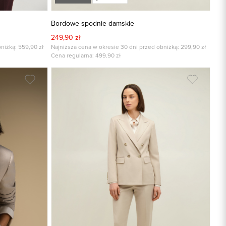
Bordowe spodnie damskie
249,90 zł
niżką: 559,90 zł
Najniższa cena w okresie 30 dni przed obniżką: 299,90 zł
Cena regularna:
499.90
zł