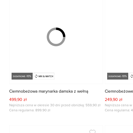
Ciemnobeżowa marynarka damska z wełną
Ciemnobeżowe 
499,90 zł
249,90 zł
Najniższa cena w okresie 30 dni przed obniżką: 559,90 zł
Najniższa cena w 
Cena regularna:
899.90
zł
Cena regularna:
4