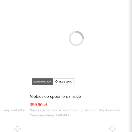
Niebieskie spodnie damskie
399,90 zł
niżką: 899,90 zł
Najniższa cena w okresie 30 dni przed obniżką: 499,90 zł
Cena regularna:
499.90
zł