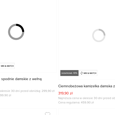
spodnie damskie z wełną
Ciemnobeżowa kamizelka damska z
okresie 30 dni przed obniżką: 299,90 zł
319,90 zł
99.90
zł
Najniższa cena w okresie 30 dni przed ob
Cena regularna:
459.90
zł