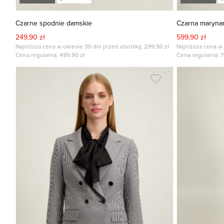
Czarne spodnie damskie
Czarna maryna
249,90 zł
599,90 zł
Najniższa cena w okresie 30 dni przed obniżką: 299,90 zł
Najniższa cena w 
Cena regularna:
499.90
zł
Cena regularna:
7