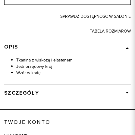
SPRAWDŹ DOSTĘPNOŚĆ W SALONIE
TABELA ROZMIARÓW
OPIS
Tkanina z wiskozą i elastanem
Jednorzędowy krój
Wzór w kratę
SZCZEGÓŁY
Wysyłka
W ciągu 24 godzin
Kod produktu:
46524
TWOJE KONTO
Skład tkaniny
85% Poliester, 13% Wiskoza, 2%
Elastan