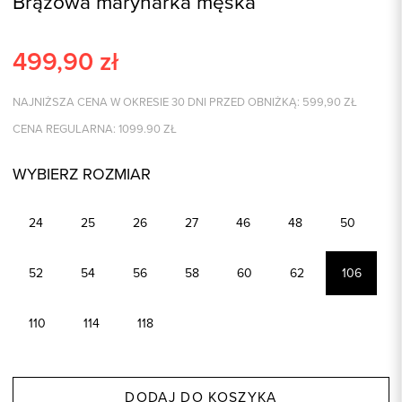
Brązowa marynarka męska
499,90
zł
NAJNIŻSZA CENA W OKRESIE 30 DNI PRZED OBNIŻKĄ:
599,90
ZŁ
CENA REGULARNA:
1099.90
ZŁ
WYBIERZ ROZMIAR
24
25
26
27
46
48
50
52
54
56
58
60
62
106
110
114
118
DODAJ DO KOSZYKA