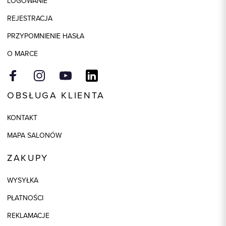
LOGOWANIE
Składy podszewek
1: 100% Poliester, 2: 100%
REJESTRACJA
Poliester, 3: 94% Poliester, 3: 6%
Elastan
PRZYPOMNIENIE HASŁA
Kolor
brązowy
O MARCE
OBSŁUGA KLIENTA
KONTAKT
MAPA SALONÓW
ZAKUPY
WYSYŁKA
PŁATNOŚCI
REKLAMACJE